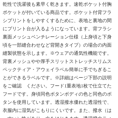
乾性で洗濯後も素早く乾きます。速乾ポケット付胸
ポケットが付いている商品です。ポケット付背フラ
シプリントをしやすくするために、表地と裏地の間
にプリント台が入るようになっています。背フラシ
裏面メッシュベンチレーション仕様（上身頃と下身
頃を一部縫合わせなど背開きタイプ）の場合の内面
縫製状態を示します。※ウェアの通気性機能です。
背裏メッシュやや厚手スリットストレッチスリムス
ペックティア・アウェイラベル簡単に手でちぎるこ
とができるラベルです。※詳細はページ下部の説明
をご確認 ください。フード1重表地1枚で仕立てた
フードです。身頃同色ボタンボディの色と同色のボ
タンを使用しています。透湿撥水優れた透湿性で、
衣服内に湿気がこもりにくいです。また、撥水（は