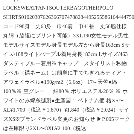
LOCKSWEATPANTSOUTERBAGOTHERPOLO
SHIRTS0102030762636670747882844952555861644447
コード98身 丈63身 巾46肩 巾41袖 丈58脇仕様
丸胴（脇腹にプリント可能）3XL190女性モデル男性
モデルサイズモデル身長モデル左から身長163cm Sサ
イズ/188ライトパープル着用身長183cm Lサイズ/463
ダスティブルー着用※キャップ：スタイリスト私物
ラベル（襟ネーム）は簡単に手でちぎれるティア・
アウェイラベル●190g/m2（5.6oz） 17/- 天竺●綿
100％※ 杢グレー ： 綿80％ ポリエステル20％ ※ ホ
ワイトのみ綿糸縫製●生産国： ベトナム価 格XS〜
XL¥1,700（税込￥1,870）¥1,840（税込￥2,024）サイ
ズXS※ブランドラベル変更のお知らせ ▶P.005マーク
は在庫限り2XL〜3XL¥2,100（税込